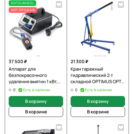
SHTELWHEEL
ХИТ ПРОДАЖ
37 500 ₽
21 300 ₽
Аппарат для
Кран гаражный
безпокрасочного
гидравлический 2 т
удаления вмятин 1 кВт,
складной OPTIMUS OPT-
220 В SHTELWHEEL PDR-
402C
Есть в наличии
Есть в наличии
0
0
1000
В корзину
В корзину
В корзине
В корзине