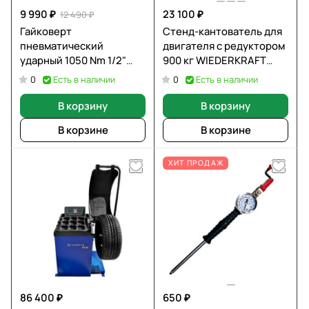
9 990 ₽
23 100 ₽
12 490 ₽
Гайковерт
Стенд-кантователь для
пневматический
двигателя с редуктором
ударный 1050 Nm 1/2"
900 кг WIEDERKRAFT
SHTELWHEEL BQ-35D01R
WDK-82685
Есть в наличии
Есть в наличии
0
0
В корзину
В корзину
В корзине
В корзине
ХИТ ПРОДАЖ
86 400 ₽
650 ₽