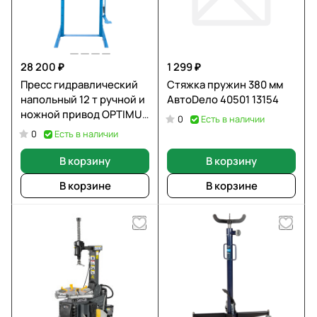
28 200 ₽
1 299 ₽
Пресс гидравлический
Стяжка пружин 380 мм
напольный 12 т ручной и
АвтоDело 40501 13154
ножной привод OPTIMUS
Есть в наличии
0
OPT-212F
Есть в наличии
0
В корзину
В корзину
В корзине
В корзине