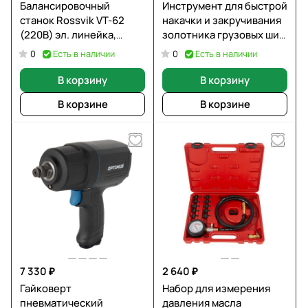
Балансировочный
Инструмент для быстрой
станок Rossvik VT-62
накачки и закручивания
(220В) эл. линейка,
золотника грузовых шин
LASER, синий
с манометром
Есть в наличии
Есть в наличии
0
0
SHTELWHEEL ST-005F
В корзину
В корзину
В корзине
В корзине
7 330 ₽
2 640 ₽
Гайковерт
Набор для измерения
пневматический
давления масла