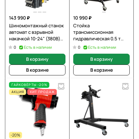
143 990 ₽
10 990 ₽
Шиномонтажный станок
Стойка
автомат с взрывной
трансмиссионная
накачкой 10-24" (380В)
гидравлическая 0.5 т
WIEDERKRAFT WDK-
OPTIMUS OPT-155K
Есть в наличии
Есть в наличии
0
0
709238
В корзину
В корзину
В корзине
В корзине
ГАЙКОВЁРТЫ -20%
АКЦИЯ
ХИТ ПРОДАЖ
-20%