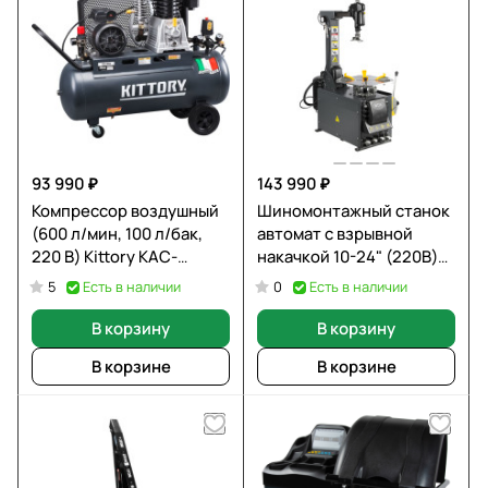
93 990 ₽
143 990 ₽
Компрессор воздушный
Шиномонтажный станок
(600 л/мин, 100 л/бак,
автомат с взрывной
220 В) Kittory KAC-
накачкой 10-24" (220В)
100/80S
WIEDERKRAFT WDK-
Есть в наличии
Есть в наличии
5
0
709222
В корзину
В корзину
В корзине
В корзине