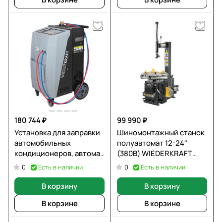
180 744 ₽
99 990 ₽
Установка для заправки
Шиномонтажный станок
автомобильных
полуавтомат 12-24"
кондиционеров, автомат
(380В) WIEDERKRAFT
WIEDERKRAFT WDK-
WDK-700338
Есть в наличии
Есть в наличии
0
0
AC1700
В корзину
В корзину
В корзине
В корзине