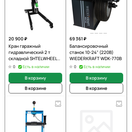
20 900 ₽
69 361 ₽
Кран гаражный
Балансировочный
гидравлический 2 т
станок 10-24" (220В)
складной SHTELWHEEL
WIEDERKRAFT WDK-770B
T62202
Есть в наличии
Есть в наличии
0
0
В корзину
В корзину
В корзине
В корзине