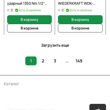
ударный 1350 Nm 1/2"
WIEDERKRAFT WDK-
OPTIMUS OPT-PW2040
214303
Есть в наличии
Есть в наличии
0
0
В корзину
В корзину
В корзине
В корзине
Загрузить еще
1
2
3
...
149
Каталог
Акции
Бренды
Услуги
Условия оплаты
Условия доставки
Контакты
Магазины
Гарантия на товар
Документы
Оферта