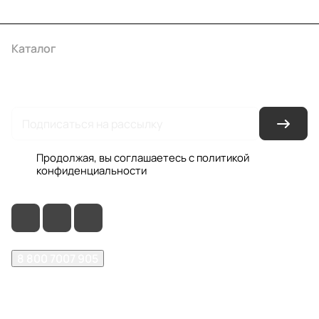
Каталог
Акции
Бренды
Услуги
Условия оплаты
Условия доставки
Контакты
Магазины
Гарантия на товар
Документы
Оферта
Продолжая, вы соглашаетесь с
политикой
конфиденциальности
8 800 7007 905
shop@garo24.ru
г. Красноярск, пр. Комсомольский, д. 1Б