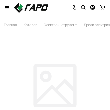
–
–
–
Главная
Каталог
Электроинструмент
Дрели электри