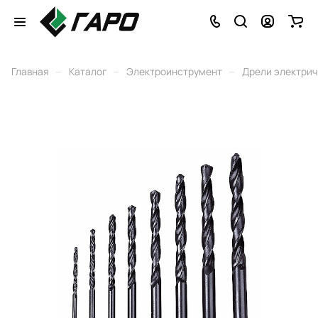
–
–
–
Главная
Каталог
Электроинструмент
Дрели электри