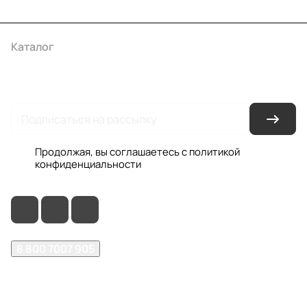
Каталог
Акции
Бренды
Услуги
Условия оплаты
Условия доставки
Контакты
Магазины
Гарантия на товар
Документы
Оферта
Продолжая, вы соглашаетесь с
политикой
конфиденциальности
8 800 7007 905
shop@garo24.ru
г. Красноярск, пр. Комсомольский, д. 1Б