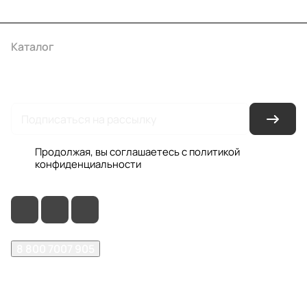
Каталог
Акции
Бренды
Услуги
Условия оплаты
Условия доставки
Контакты
Магазины
Гарантия на товар
Документы
Оферта
Продолжая, вы соглашаетесь с
политикой
конфиденциальности
8 800 7007 905
shop@garo24.ru
г. Красноярск, пр. Комсомольский, д. 1Б