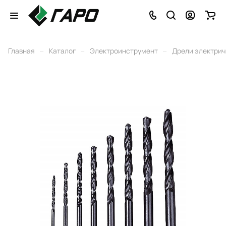
–
–
–
Главная
Каталог
Электроинструмент
Дрели электри