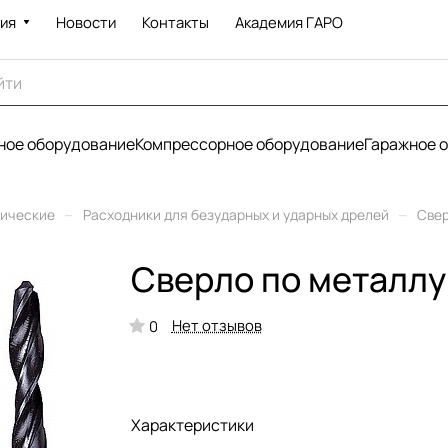
ия
Новости
Контакты
Академия ГАРО
ое оборудование
Компрессорное оборудование
Гаражное 
–
–
рические
Расходники для безударных и ударных дрелей
Све
Сверло по металлу
Нет отзывов
0
Характеристики