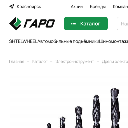
Красноярск
Акции
Бренды
Компан
Каталог
SHTELWHEEL
Автомобильные подъёмники
Шиномонтажн
–
–
–
Главная
Каталог
Электроинструмент
Дрели элект