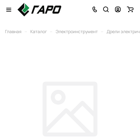
–
–
–
Главная
Каталог
Электроинструмент
Дрели электри