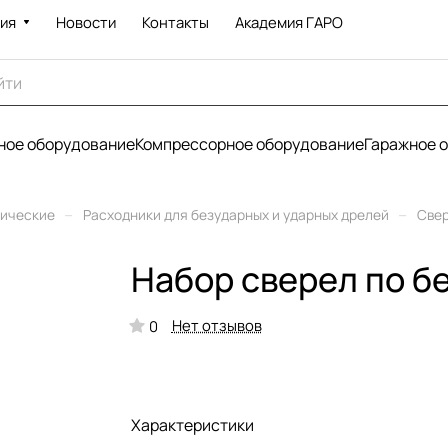
ия
Новости
Контакты
Академия ГАРО
ое оборудование
Компрессорное оборудование
Гаражное 
–
–
рические
Расходники для безударных и ударных дрелей
Све
Набор сверел по б
Нет отзывов
0
Характеристики