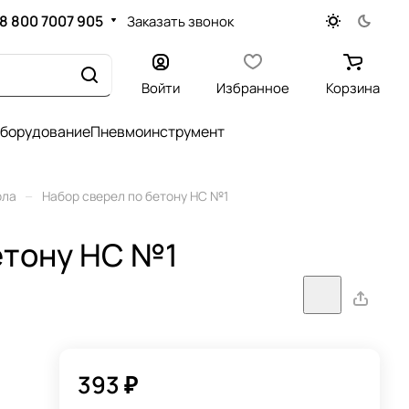
8 800 7007 905
Заказать звонок
Войти
Избранное
Корзина
оборудование
Пневмоинструмент
–
рла
Набор сверел по бетону НС №1
етону НС №1
393 ₽