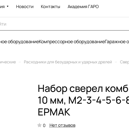
ия
Новости
Контакты
Академия ГАРО
ое оборудование
Компрессорное оборудование
Гаражное 
–
–
рические
Расходники для безударных и ударных дрелей
Све
Набор сверел комб
10 мм, М2-3-4-5-6-
ЕРМАК
Нет отзывов
0