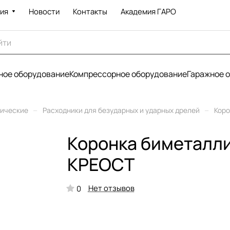
ия
Новости
Контакты
Академия ГАРО
ое оборудование
Компрессорное оборудование
Гаражное 
–
–
рические
Расходники для безударных и ударных дрелей
Коро
Коронка биметаллич
КРЕОСТ
Нет отзывов
0