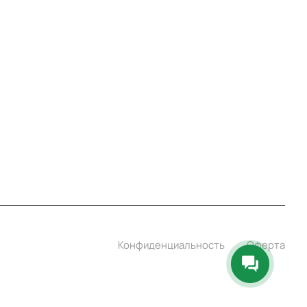
8 800 7007 905
shop@garo24.ru
г. Красноярск, пр. Комсомольский, д. 1Б
Конфиденциальность
Оферта