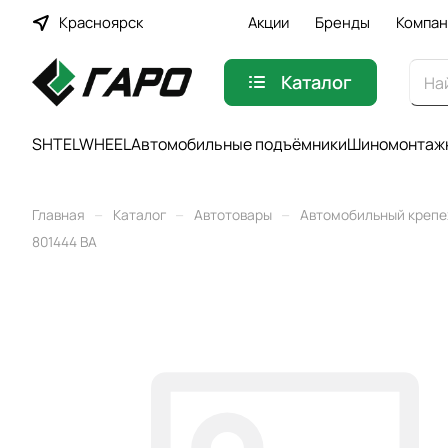
Красноярск
Акции
Бренды
Компан
Каталог
SHTELWHEEL
Автомобильные подъёмники
Шиномонтажн
–
–
–
Главная
Каталог
Автотовары
Автомобильный креп
801444 BA