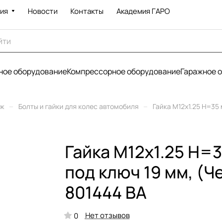
ия
Новости
Контакты
Академия ГАРО
ое оборудование
Компрессорное оборудование
Гаражное 
–
–
еж
Болты и гайки для колес автомобиля
Гайка М12х1.25 Н=35
Гайка М12х1.25 Н=3
под ключ 19 мм, (
801444 BA
Нет отзывов
0